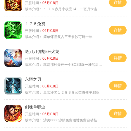
详情
开服时间：
06月/18日
版本介绍：
１.７６赤月小极品+4，一张月卡走天涯c
１７６免费
详情
开服时间：
06月/18日
版本介绍：
简单怀旧复古三天拿沙可玩一年
送刀刀切割5%火龙
详情
开服时间：
06月/18日
版本介绍：
就是那种弄死一个BOSS爆一堆然后就起飞
永恒之刃
详情
开服时间：
06月/18日
版本介绍：
真实沙奖１２８８８公益微变单职业
剑魂单职业
详情
开服时间：
06月/18日
版本介绍：
沙奖8888沙捐免费顶赞免费自动挂