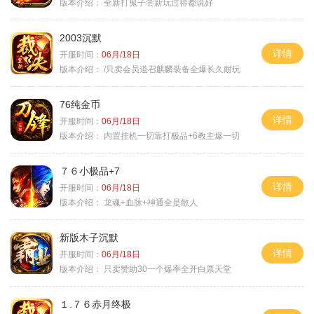
版本介绍：
全新打鬼子尝新玩过得都说好
2003沉默
详情
开服时间：
06月/18日
版本介绍：
/只卖会员道召麒麟装备全爆长久耐玩
76纯金币
详情
开服时间：
06月/18日
版本介绍：
内置挂机一切靠打极品+6教主爆一切
７６小极品+7
详情
开服时间：
06月/18日
版本介绍：
龙魂+血脉+神通全是散人
新版木子沉默
详情
开服时间：
06月/18日
版本介绍：
只卖赞助30一个爆率全开白票天堂
１.７６赤月终极