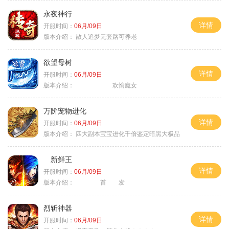
永夜神行
详情
开服时间：
06月/09日
版本介绍：
散人追梦无套路可养老
欲望母树
详情
开服时间：
06月/09日
版本介绍：
欢愉魔女
万阶宠物进化
详情
开服时间：
06月/09日
版本介绍：
四大副本宝宝进化千倍鉴定暗黑大极品
新鲜王
详情
开服时间：
06月/09日
版本介绍：
首 发
烈斩神器
详情
开服时间：
06月/09日