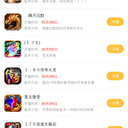
版本介绍：
爆率无敌、等你来战！！！！
幽月沉默
详情
开服时间：
06月/09日
版本介绍：
独家沉默回忆经典耐玩长久
(１.７６)
详情
开服时间：
06月/09日
版本介绍：
零充终极
１．８０传奇火龙
详情
开服时间：
06月/09日
版本介绍：
极品+5经典好服等级好升装备全爆
复古微变
详情
开服时间：
06月/09日
版本介绍：
无赞助独家版本一切靠打怀旧经典
１７６攻速大极品