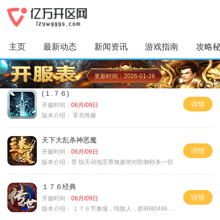
主页
最新动态
新闻资讯
游戏指南
攻略
更新时间：2026-01-26
(１.７６)
详情
开服时间：
06月/09日
版本介绍：
零充终极
天下大乱杀神恶魔
详情
开服时间：
06月/09日
版本介绍：
荐 惊天动地至尊無敌绝对防御秒杀一切
１７６经典
详情
开服时间：
06月/09日
版本介绍：
１７６节奏慢，纯散人，群868048665