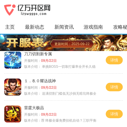
主页
最新动态
新闻资讯
游戏指南
攻略
更新时间：2025-09-22
刀刀切割新专属
详情
开服时间：
09月/22日
版本介绍：
单挑BOSS一切靠打爆率全开长久稳
１．⒏０耀达战神
详情
开服时间：
09月/22日
版本介绍：
送满切割门槛低无沙捐无暗坑终极全
雷霆大极品
详情
开服时间：
09月/22日
版本介绍：
荐 终极全爆免费挂机自动？三职平衡