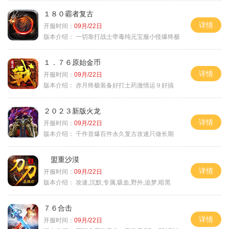
１８０霸者复古
详情
开服时间：
09月/22日
版本介绍：
一切靠打战士带毒纯元宝服小怪爆终极
１．７６原始金币
详情
开服时间：
09月/22日
版本介绍：
赤月终极装备好打土药激情运９好搞
２０２３新版火龙
详情
开服时间：
09月/22日
版本介绍：
千件首爆百件永久复古攻速只做长期
盟重沙漠
详情
开服时间：
09月/22日
版本介绍：
攻速,沉默,专属,吸血,野外,追梦,暗黑
７６合击
详情
开服时间：
09月/22日