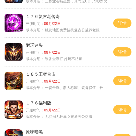
版本介绍：
三职业召唤圣兽，真气无CD，5秒烈火
１７６复古老传奇
详情
开服时间：
09月/22日
版本介绍：
触发地图免费挂机复古公益养老服
耐玩迷失
详情
开服时间：
09月/22日
版本介绍：
装备全靠打.好玩不枯燥
１８５王者合击
详情
开服时间：
09月/22日
版本介绍：
一切全爆、散人称霸、装备保值、长期耐玩
１７６福利版
详情
开服时间：
09月/22日
版本介绍：
无沙捐无狂暴０充通关公益服
原味暗黑