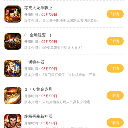
零充火龙单职业
详情
开服时间：
05月/09日
版本介绍：
０元进全图地图无限制元素切割装备鉴定
( 金蟾轻变 )
详情
开服时间：
05月/09日
版本介绍：
(轻变单职业沙奖８８８８)
斩魂神器
详情
开服时间：
05月/09日
版本介绍：
2零门槛打保值 送挂机捡物 三天合区
１７６黄金赤月
详情
开服时间：
05月/09日
版本介绍：
自动捡物很好玩人气高长久稳定
终极吾辈新神器
详情
开服时间：
05月/09日