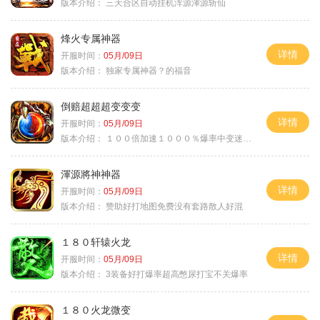
版本介绍：
三天合区自动挂机浑源渾源斩仙
烽火专属神器
详情
开服时间：
05月/09日
版本介绍：
独家专属神器？的福音
倒赔超超超变变变
详情
开服时间：
05月/09日
版本介绍：
１００倍加速１０００％爆率中变迷失单职
渾源將神神器
详情
开服时间：
05月/09日
版本介绍：
赞助好打地图免费没有套路散人好混
１８０轩辕火龙
详情
开服时间：
05月/09日
版本介绍：
3装备好打爆率超高憋尿打宝不关爆率
１８０火龙微变