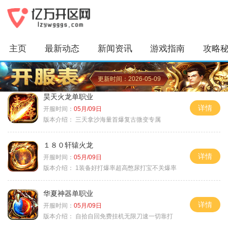
主页
最新动态
新闻资讯
游戏指南
攻略
更新时间：2026-05-09
昊天火龙单职业
详情
开服时间：
05月/09日
版本介绍：
三天拿沙海量首爆复古微变专属
１８０轩辕火龙
详情
开服时间：
05月/09日
版本介绍：
1装备好打爆率超高憋尿打宝不关爆率
华夏神器单职业
详情
开服时间：
05月/09日
版本介绍：
自拾自回免费挂机无限刀速一切靠打