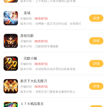
版本介绍：
上千奖励三天拿沙激情公益专属
圣域
详情
开服时间：
06月/07日
版本介绍：
全网唯一真正无任何合成 全部靠打
原创沉默
详情
开服时间：
06月/07日
版本介绍：
沉默剧情专属烧脑
沉默小服
详情
开服时间：
06月/07日
版本介绍：
自动拾取自动冰雪玩法装备保值
新天下大乱无限刀
详情
开服时间：
06月/07日
版本介绍：
无暗坑无门槛装备全爆绝对良心
１７６精品复古