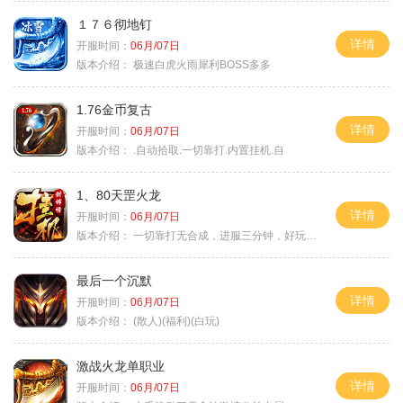
１７６彻地钉
详情
开服时间：
06月/07日
版本介绍：
极速白虎火雨犀利BOSS多多
1.76金币复古
详情
开服时间：
06月/07日
版本介绍：
.自动拾取.一切靠打.内置挂机.自
1、80天罡火龙
详情
开服时间：
06月/07日
版本介绍：
一切靠打无合成，进服三分钟，好玩一整年。
最后一个沉默
详情
开服时间：
06月/07日
版本介绍：
(散人)(福利)(白玩)
激战火龙单职业
详情
开服时间：
06月/07日