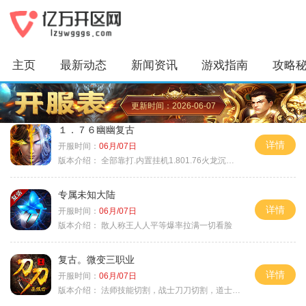
主页
最新动态
新闻资讯
游戏指南
攻略
更新时间：2026-06-07
１．７６幽幽复古
详情
开服时间：
06月/07日
版本介绍：
全部靠打.内置挂机1.801.76火龙沉默微变
专属未知大陆
详情
开服时间：
06月/07日
版本介绍：
散人称王人人平等爆率拉满一切看脸
复古。微变三职业
详情
开服时间：
06月/07日
版本介绍：
法师技能切割，战士刀刀切割，道士宠物秒怪