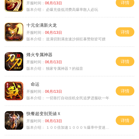
详情
开服时间：
06月/13日
版本介绍：
必爆充值低消费高爆率散人必玩
十元全满新火龙
详情
开服时间：
06月/13日
版本介绍：
送满切割满攻速沙捐狂暴赞助皆可嫖
烽火专属神器
详情
开服时间：
06月/13日
版本介绍：
独家专属神器？的福音
命运
详情
开服时间：
06月/13日
版本介绍：
一切靠打自动挂机全民追梦进服砍一年
快餐超变别茺値Ｘ
详情
开服时间：
06月/13日
版本介绍：
１００倍加速１０００％爆率中变迷失单职