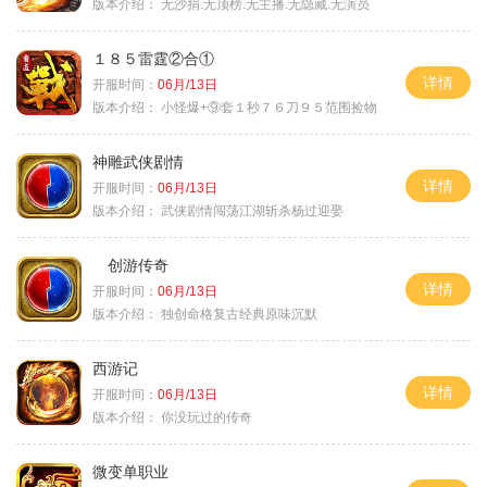
版本介绍：
无沙捐.无顶榜.无主播.无隐藏.无演员
１８５雷霆②合①
详情
开服时间：
06月/13日
版本介绍：
小怪爆+⑨套１秒７６刀９５范围捡物
神雕武侠剧情
详情
开服时间：
06月/13日
版本介绍：
武侠剧情闯荡江湖斩杀杨过迎娶
创游传奇
详情
开服时间：
06月/13日
版本介绍：
独创命格复古经典原味沉默
西游记
详情
开服时间：
06月/13日
版本介绍：
你没玩过的传奇
微变单职业