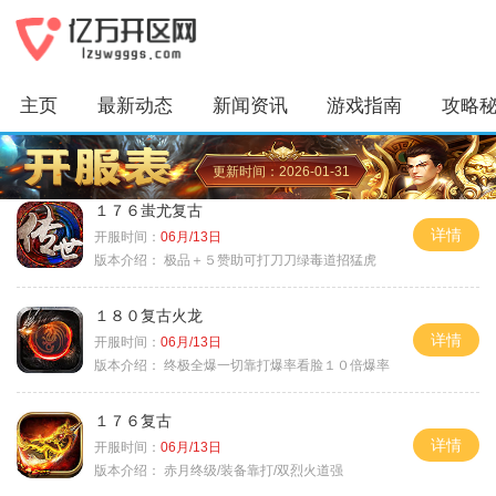
主页
最新动态
新闻资讯
游戏指南
攻略
更新时间：2026-01-31
１７６蚩尤复古
详情
开服时间：
06月/13日
版本介绍：
极品＋５赞助可打刀刀绿毒道招猛虎
１８０复古火龙
详情
开服时间：
06月/13日
版本介绍：
终极全爆一切靠打爆率看脸１０倍爆率
１７６复古
详情
开服时间：
06月/13日
版本介绍：
赤月终级/装备靠打/双烈火道强