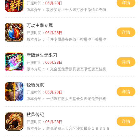
详情
开服时间：
06月/28日
版本介绍：
攻沙奖励上千大米打沙不激情退充值
万劫主宰专属
详情
开服时间：
06月/28日
版本介绍：
千件专属装备保值不控爆率不关爆率
新版迷失无限刀
详情
开服时间：
06月/28日
版本介绍：
０充全图免费顶赞变态吸怪变态挂机
轻语沉默
详情
开服时间：
06月/28日
版本介绍：
一切靠打散人天堂长久养老免费挂机
秋风传纪
详情
开服时间：
06月/28日
版本介绍：
超低消费三天合区沙奖最高１８８８８