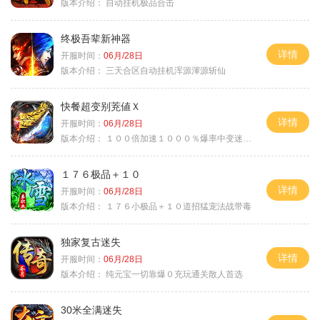
版本介绍：
自动挂机极品合击
终极吾辈新神器
详情
开服时间：
06月/28日
版本介绍：
三天合区自动挂机浑源渾源斩仙
快餐超变别茺値Ｘ
详情
开服时间：
06月/28日
版本介绍：
１００倍加速１０００％爆率中变迷失单职
１７６极品＋１０
详情
开服时间：
06月/28日
版本介绍：
１７６小极品＋１０道招猛宠法战带毒
独家复古迷失
详情
开服时间：
06月/28日
版本介绍：
纯元宝一切靠爆０充玩通关散人首选
30米全满迷失