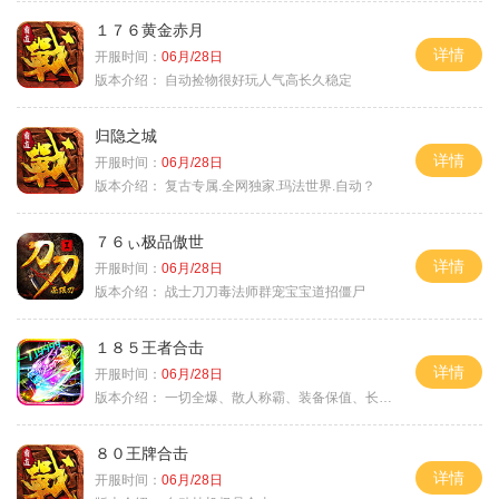
１７６黄金赤月
详情
开服时间：
06月/28日
版本介绍：
自动捡物很好玩人气高长久稳定
归隐之城
详情
开服时间：
06月/28日
版本介绍：
复古专属.全网独家.玛法世界.自动？
７６ぃ极品傲世
详情
开服时间：
06月/28日
版本介绍：
战士刀刀毒法师群宠宝宝道招僵尸
１８５王者合击
详情
开服时间：
06月/28日
版本介绍：
一切全爆、散人称霸、装备保值、长期耐玩
８０王牌合击
详情
开服时间：
06月/28日