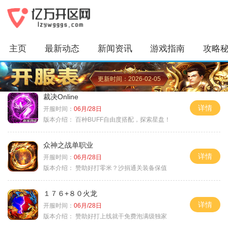
主页
最新动态
新闻资讯
游戏指南
攻略
更新时间：2026-02-05
裁决Online
详情
开服时间：
06月/28日
版本介绍：
百种BUFF自由度搭配，探索星盘！
众神之战单职业
详情
开服时间：
06月/28日
版本介绍：
赞助好打零米？沙捐通关装备保值
１７６+８０火龙
详情
开服时间：
06月/28日
版本介绍：
赞助好打上线就干免费泡满级独家