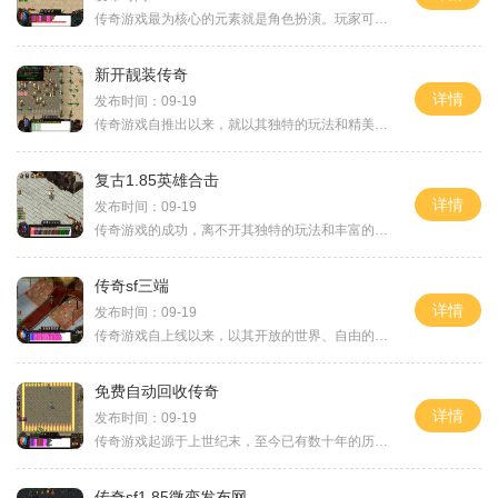
传奇游戏最为核心的元素就是角色扮演。玩家可以选择不同的职业，如战士、法师和道士等，每个职业都有其独特的技能和玩法。战士以高防御和近战输出著称，法师则拥有强大的远程攻击能力，而道士则擅长治疗和辅助。玩家需要根据自己的喜好和团队需求选择合适的职
新开靓装传奇
详情
发布时间：09-19
传奇游戏自推出以来，就以其独特的玩法和精美的画面赢得了大批粉丝。作为一款经典的多人在线角色扮演游戏（MMORPG），传奇游戏以其自由度高、社交性强和任务系统丰富等特点，成为了无数玩家心目中的经典。在新开靓装传奇中，玩家将再次感受到这种魅力。
复古1.85英雄合击
详情
发布时间：09-19
传奇游戏的成功，离不开其独特的玩法和丰富的职业系统。玩家可以选择不同的职业进行冒险，包括战士、法师和道士等。每个职业都有其独特的技能和特点，使得游戏的玩法更加多样化。角色扮演的乐趣在复古1.85英雄合击中，角色扮演的元素被充分体现。玩家可以
传奇sf三端
详情
发布时间：09-19
传奇游戏自上线以来，以其开放的世界、自由的角色发展以及深厚的社交系统吸引了大量玩家。游戏中，玩家可以选择不同的职业，如战士、法师和道士，每个职业都有其独特的技能和玩法，角色扮演的元素使得玩家可以根据自己的喜好来塑造角色的发展方向。传奇sf三
免费自动回收传奇
详情
发布时间：09-19
传奇游戏起源于上世纪末，至今已有数十年的历史。它以其经典的三职业设定（战士、法师、道士）和广袤的游戏地图而闻名。在这个虚拟的世界中，玩家可以选择不同的角色，展开各自的冒险旅程。无论是与怪物战斗、组队打怪，还是进行PK对战，传奇游戏都能提供丰
传奇sf1.85微变发布网