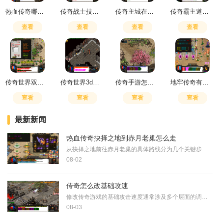
热血传奇哪些地图有商店
传奇战士技能毒地丁怎么打的
传奇主城在哪里
传奇霸主道士攻略
查看
查看
查看
查看
传奇世界双战组合融合怎么弄
传奇世界3d屠魔山谷攻略大全
传奇手游怎么提升伤害上限的
地牢传奇有多少层
查看
查看
查看
查看
最新新闻
热血传奇抉择之地到赤月老巢怎么走
从抉择之地前往赤月老巢的具体路线分为几个关键步骤。进入抉择之地后，首先需要寻找通向山谷密道的入口。抉择之地共有三个入口，玩家需留意上方入口通往赤月峡谷东长廊，而下
08-02
传奇怎么改基础攻速
修改传奇游戏的基础攻击速度通常涉及多个层面的调整，包括游戏本身的参数设定以及玩家通过游戏内常规途径对角色属性的提升。从游戏开发的角度看，基础攻速的设定通常由开发者
08-03