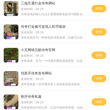
三端互通打金传奇网站
详情
发布时间：09-19
传奇游戏的核心玩法主要围绕角色扮演与团队合作。在这个虚拟世界中，玩家需要选择自己的职业，并通过打怪、完成任务来提升自己的等级和装备。游戏中的角色不仅有各自的技能和特点，还能通过与其他玩家的互动，形成强大的团队，挑战更高级的副本和BOSS。在
传奇打金服可提现人民币端游
详情
发布时间：09-18
传奇游戏作为一种角色扮演类游戏，玩家可以在广袤的游戏世界中选择不同的职业，进行冒险、打怪、升级和交易。游戏中的角色可以是战士、法师或道士，每个职业都有其独特的技能和玩法。在这个多元化的环境中，玩家需要通过不断的探索和战斗，提升自己的角色实力
小五网络沉默传奇官网
详情
发布时间：09-19
传奇游戏，作为一个经典的网络游戏类型，以其开放世界和丰富的职业系统吸引了众多玩家。玩家可以选择不同的职业，如战士、法师和道士，每个职业都有其独特的技能和玩法。在小五网络沉默传奇中，玩家不仅可以享受角色扮演的乐趣，还可以通过团队合作和策略战斗
找新开传奇发布网站
详情
发布时间：09-19
传奇游戏是一款经典的多人在线角色扮演游戏，吸引了无数玩家。其核心玩法以团队合作和个人战斗为主，玩家可以选择不同的职业，如战士、法师和道士。每个职业都有独特的技能和优势，使得游戏的战斗场景充满变化和挑战。角色扮演的乐趣在传奇游戏中，角色扮演的
刚开传奇私服
详情
发布时间：09-19
传奇游戏自问世以来，以其开放的世界观、自由的角色扮演系统和丰富的战斗体验，吸引了大量玩家。玩家可以选择不同的职业，例如战士、法师、道士等，每个职业都有独特的技能和属性，适合不同的游戏风格。这种多样性不仅让玩家在角色扮演上有了更多选择，也极大