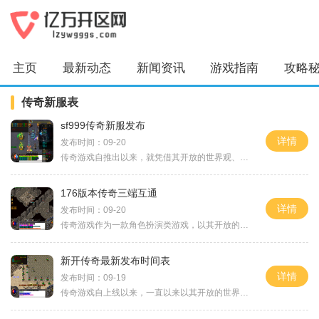
主页
最新动态
新闻资讯
游戏指南
攻略
传奇新服表
sf999传奇新服发布
详情
发布时间：09-20
传奇游戏自推出以来，就凭借其开放的世界观、丰富的职业选择和多样化的玩法吸引了大量玩家。SF999传奇新服承载着这一传统，在保留经典元素的基础上，带来了全新的游戏内容和体验。玩家不仅可以选择战士、法师和道士等经典职业，还可以根据自身喜好进行个
176版本传奇三端互通
详情
发布时间：09-20
传奇游戏作为一款角色扮演类游戏，以其开放的世界观和自由度极高的玩法吸引了众多玩家。玩家可以在广袤的地图上自由探索、打怪、升级、交友。玩家将化身为一个勇士，选择不同的职业，如战士、法师、道士等，开启一段属于自己的冒险之旅。角色扮演与职业选择在
新开传奇最新发布时间表
详情
发布时间：09-19
传奇游戏自上线以来，一直以来以其开放的世界和自由的角色扮演元素而受到玩家喜爱。玩家可以选择不同的职业，如战士、法师和道士，每个职业都有独特的技能和玩法。这种多样性使得每位玩家都可以找到适合自己的游戏方式。在新开传奇中，游戏的核心玩法依然围绕