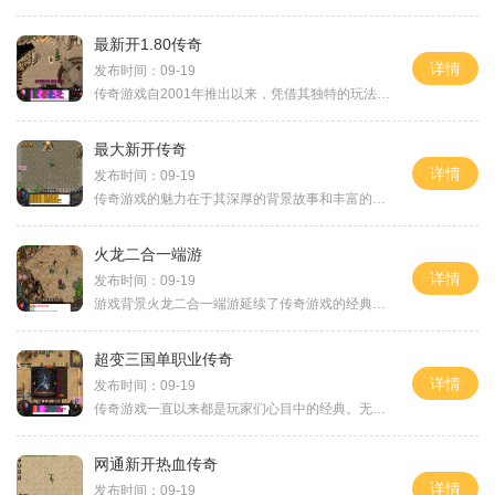
最新开1.80传奇
详情
发布时间：09-19
传奇游戏自2001年推出以来，凭借其独特的玩法和深厚的社交元素，迅速风靡全国。它不仅仅是一款游戏，更是一种文化的象征。许多玩家在游戏中结识了志同道合的朋友，一起打宝、一起攻城，享受团队协作的乐趣。随着技术的不断进步，最新开1.80传奇在画面
最大新开传奇
详情
发布时间：09-19
传奇游戏的魅力在于其深厚的背景故事和丰富的角色设定。玩家可以选择不同的职业，如战士、道士和法师，每个职业都有其独特的技能和玩法，给玩家带来了不同的游戏体验。战士：作为近战职业，战士以高攻击和防御见长。在最大新开传奇中，战士的技能刀刀毒让敌人
火龙二合一端游
详情
发布时间：09-19
游戏背景火龙二合一端游延续了传奇游戏的经典背景设定，玩家将置身于一个充满魔法与战斗的大陆——魔龙城。玩家可以选择不同的职业，探索广袤的地图，完成任务，打怪升级，与其他玩家进行交互。盟重省作为游戏中的重要地区，是新手玩家的起始点，也是众多高手
超变三国单职业传奇
详情
发布时间：09-19
传奇游戏一直以来都是玩家们心目中的经典。无论是从情节设计、角色构建，还是装备系统、战斗机制，都让人沉醉其中。在超变三国单职业传奇中，玩家将化身为三国时期的英雄，在丰富的世界观和剧情设定中展开冒险。游戏中每个角色都有自己独特的技能与属性，玩家
网通新开热血传奇
详情
发布时间：09-19