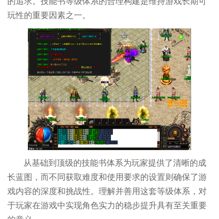
的追求。技能书等级体系的合理构建是维持游戏长期可
玩性的重要因素之一。
从基础到顶级的技能书体系为玩家提供了清晰的成
长蓝图，而不同获取难度和使用要求的设置则确保了游
戏内容的深度和挑战性。理解并善用这套等级体系，对
于玩家在游戏中实现角色实力的稳步提升具有至关重要