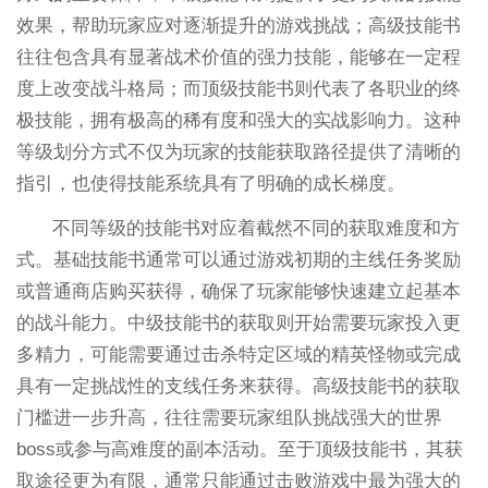
效果，帮助玩家应对逐渐提升的游戏挑战；高级技能书
往往包含具有显著战术价值的强力技能，能够在一定程
度上改变战斗格局；而顶级技能书则代表了各职业的终
极技能，拥有极高的稀有度和强大的实战影响力。这种
等级划分方式不仅为玩家的技能获取路径提供了清晰的
指引，也使得技能系统具有了明确的成长梯度。
不同等级的技能书对应着截然不同的获取难度和方
式。基础技能书通常可以通过游戏初期的主线任务奖励
或普通商店购买获得，确保了玩家能够快速建立起基本
的战斗能力。中级技能书的获取则开始需要玩家投入更
多精力，可能需要通过击杀特定区域的精英怪物或完成
具有一定挑战性的支线任务来获得。高级技能书的获取
门槛进一步升高，往往需要玩家组队挑战强大的世界
boss或参与高难度的副本活动。至于顶级技能书，其获
取途径更为有限，通常只能通过击败游戏中最为强大的