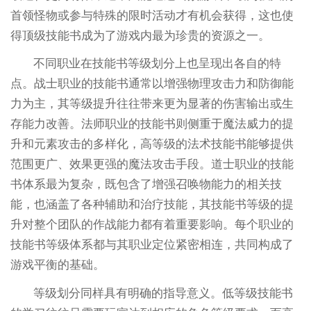
首领怪物或参与特殊的限时活动才有机会获得，这也使
得顶级技能书成为了游戏内最为珍贵的资源之一。
不同职业在技能书等级划分上也呈现出各自的特
点。战士职业的技能书通常以增强物理攻击力和防御能
力为主，其等级提升往往带来更为显著的伤害输出或生
存能力改善。法师职业的技能书则侧重于魔法威力的提
升和元素攻击的多样化，高等级的法术技能书能够提供
范围更广、效果更强的魔法攻击手段。道士职业的技能
书体系最为复杂，既包含了增强召唤物能力的相关技
能，也涵盖了各种辅助和治疗技能，其技能书等级的提
升对整个团队的作战能力都有着重要影响。每个职业的
技能书等级体系都与其职业定位紧密相连，共同构成了
游戏平衡的基础。
等级划分同样具有明确的指导意义。低等级技能书