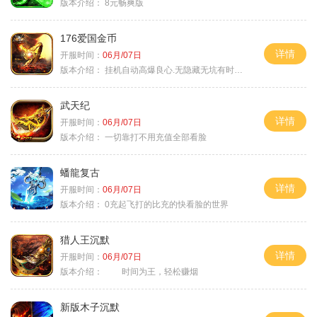
版本介绍：
8元畅爽版
176爱国金币
详情
开服时间：
06月/07日
版本介绍：
挂机自动高爆良心.无隐藏无坑有时间就是
武天纪
详情
开服时间：
06月/07日
版本介绍：
一切靠打不用充值全部看脸
蟠龍复古
详情
开服时间：
06月/07日
版本介绍：
0充起飞打的比充的快看脸的世界
猎人王沉默
详情
开服时间：
06月/07日
版本介绍：
时间为王，轻松赚烟
新版木子沉默