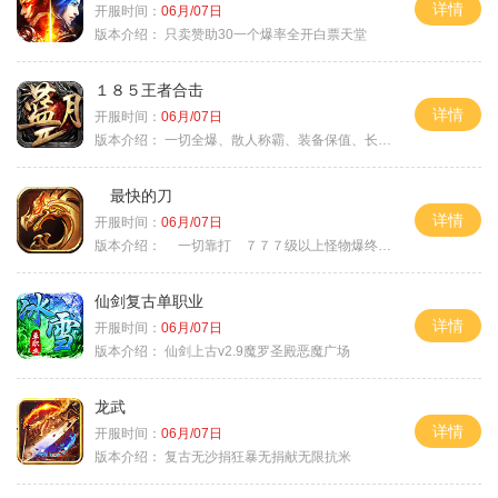
详情
开服时间：
06月/07日
版本介绍：
只卖赞助30一个爆率全开白票天堂
１８５王者合击
详情
开服时间：
06月/07日
版本介绍：
一切全爆、散人称霸、装备保值、长期耐玩
最快的刀
详情
开服时间：
06月/07日
版本介绍：
一切靠打 ７７７级以上怪物爆终极
仙剑复古单职业
详情
开服时间：
06月/07日
版本介绍：
仙剑上古v2.9魔罗圣殿恶魔广场
龙武
详情
开服时间：
06月/07日
版本介绍：
复古无沙捐狂暴无捐献无限抗米