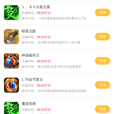
１．８５火龍元素
详情
开服时间：
06月/07日
版本介绍：
一切全爆装备保值告别快餐永久产金
暗夜沉默
详情
开服时间：
06月/07日
版本介绍：
低消费无顶榜充值可打一切可爆
神器破坏王
详情
开服时间：
06月/07日
版本介绍：
复古神器.超多专BOSS.超高爆率
1.76金币复古
详情
开服时间：
06月/07日
版本介绍：
赤月好爆内置挂机装备保值自动捡取
魔道祖师
详情
开服时间：
06月/07日