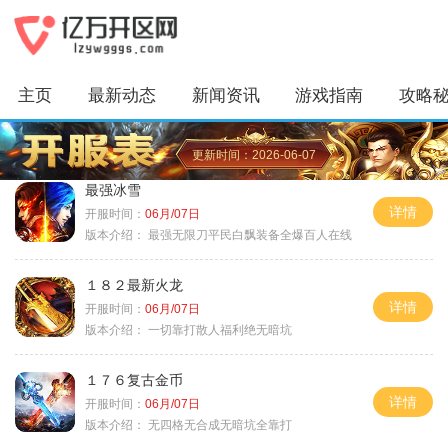
主页
最新动态
新闻资讯
游戏指南
攻略
更新时间：2026-06-07
最强冰雪
详情
开服时间：
06月/07日
版本介绍：
最强无限刀平民白飘装备全爆百人在线
１８２最新火龙
详情
开服时间：
06月/07日
版本介绍：
一切靠打散人福利绝无暗坑
１７６复古金币
详情
开服时间：
06月/07日
版本介绍：
无四格无合成无暗坑全靠打