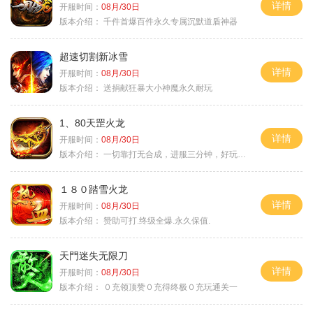
详情
开服时间：
08月/30日
版本介绍：
千件首爆百件永久专属沉默道盾神器
超速切割新冰雪
详情
开服时间：
08月/30日
版本介绍：
送捐献狂暴大小神魔永久耐玩
1、80天罡火龙
详情
开服时间：
08月/30日
版本介绍：
一切靠打无合成，进服三分钟，好玩一整年。
１８０踏雪火龙
详情
开服时间：
08月/30日
版本介绍：
赞助可打.终级全爆.永久保值.
天門迷失无限刀
详情
开服时间：
08月/30日
版本介绍：
０充领顶赞０充得终极０充玩通关一