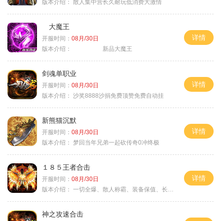
版本介绍：
散人集中营长久耐玩低消费大激情
大魔王
详情
开服时间：
08月/30日
版本介绍：
新品大魔王
剑魂单职业
详情
开服时间：
08月/30日
版本介绍：
沙奖8888沙捐免费顶赞免费自动挂
新熊猫沉默
详情
开服时间：
08月/30日
版本介绍：
梦回当年兄弟一起砍传奇0冲终极
１８５王者合击
详情
开服时间：
08月/30日
版本介绍：
一切全爆、散人称霸、装备保值、长期耐玩
神之攻速合击