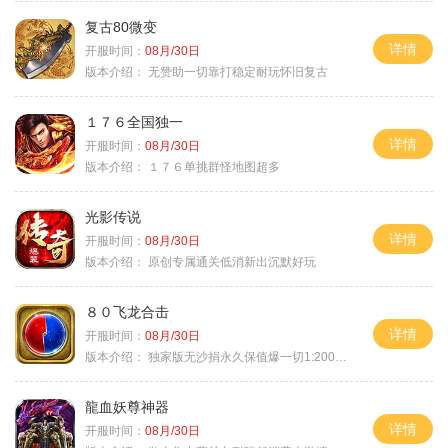
复古80微变
详情
开服时间：
08月/30日
版本介绍：
无赞助一切靠打稳定耐玩怀旧复古
１７６全国独一
详情
开服时间：
08月/30日
版本介绍：
１７６单挑群怪地图超多
光影传说
详情
开服时间：
08月/30日
版本介绍：
原创专属通关低消新出沉默好玩
８０飞龙合击
详情
开服时间：
08月/30日
版本介绍：
独家版无沙捐永久保值爆一切1:2000回4
龍血妖尊神器
详情
开服时间：
08月/30日