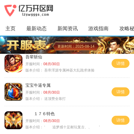
主页
最新动态
新闻资讯
游戏指南
攻略
更新时间：2025-08-14
吾辈斩仙
详情
开服时间：
08月/30日
版本介绍：
吾帝浑源专属神器大乱跪求体验
宝宝牛逼专属
详情
开服时间：
08月/30日
版本介绍：
送顶赞全靠打
１７６特色
详情
开服时间：
08月/30日
版本介绍：
‘ 追梦感十足耐玩复古、、 ’