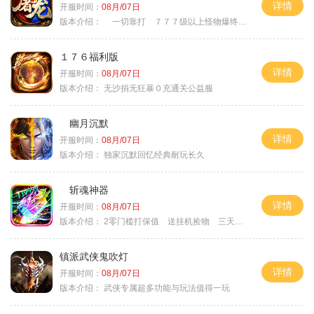
详情
开服时间：
08月/07日
版本介绍：
一切靠打 ７７７级以上怪物爆终极
１７６福利版
详情
开服时间：
08月/07日
版本介绍：
无沙捐无狂暴０充通关公益服
幽月沉默
详情
开服时间：
08月/07日
版本介绍：
独家沉默回忆经典耐玩长久
斩魂神器
详情
开服时间：
08月/07日
版本介绍：
2零门槛打保值 送挂机捡物 三天合区
镇派武侠鬼吹灯
详情
开服时间：
08月/07日
版本介绍：
武侠专属超多功能与玩法值得一玩