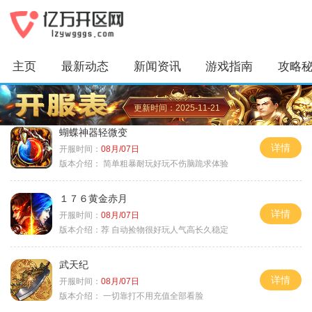
主页
最新动态
新闻资讯
游戏指南
攻略
更新时间：2025-11-21
蝴蝶神器轻微变
详情
开服时间：
08月/07日
版本介绍：
简单粗暴耐玩好玩不伤脑跪求体验
１７６黄金赤月
详情
开服时间：
08月/07日
版本介绍：
荐 自动捡物很好玩人气高长久稳定
武天纪
详情
开服时间：
08月/07日
版本介绍：
一切靠打不用充值全部看脸