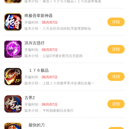
版本介绍：
暴击＋５０％小极品＋１０武器带毒素
终极吾辈新神器
详情
开服时间：
08月/07日
版本介绍：
三天合区自动挂机浑源渾源斩仙
洪兴古惑仔
详情
开服时间：
08月/07日
版本介绍：
公益0冲通全图无坑无套路
１７６极品
详情
开服时间：
08月/07日
版本介绍：
上线１０倍爆率零冲全满玩全服一
古界2
详情
开服时间：
08月/07日
版本介绍：
平民独家耐玩全靠打
最快的刀