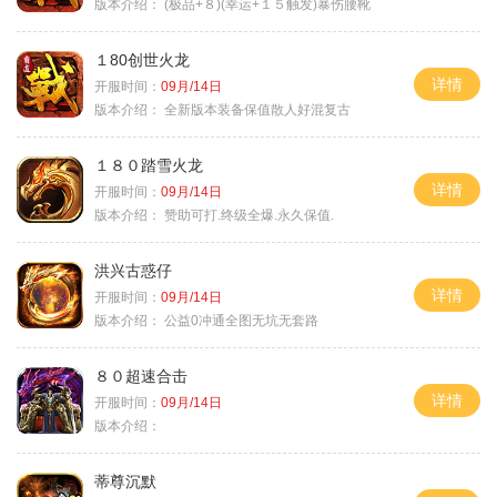
版本介绍：
(极品+８)(幸运+１５触发)暴伤腰靴
１80创世火龙
详情
开服时间：
09月/14日
版本介绍：
全新版本装备保值散人好混复古
１８０踏雪火龙
详情
开服时间：
09月/14日
版本介绍：
赞助可打.终级全爆.永久保值.
洪兴古惑仔
详情
开服时间：
09月/14日
版本介绍：
公益0冲通全图无坑无套路
８０超速合击
详情
开服时间：
09月/14日
版本介绍：
蒂尊沉默