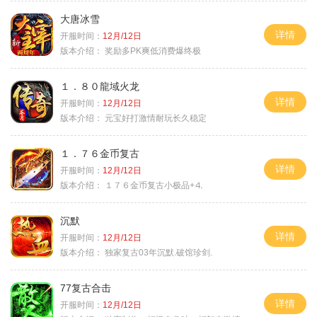
大唐冰雪
详情
开服时间：
12月/12日
版本介绍：
奖励多PK爽低消费爆终极
１．８０龍域火龙
详情
开服时间：
12月/12日
版本介绍：
元宝好打激情耐玩长久稳定
１．７６金币复古
详情
开服时间：
12月/12日
版本介绍：
１７６金币复古小极品+⒋
沉默
详情
开服时间：
12月/12日
版本介绍：
独家复古03年沉默.破馆珍剑.
77复古合击
详情
开服时间：
12月/12日