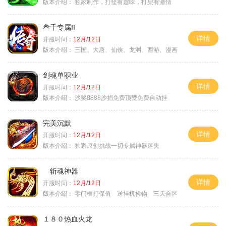
版本介绍：
独家制作，打怪有趣味，打架有激情
叁千专属II
详情
开服时间：
12月/12日
版本介绍：
三国、大唐、仙侠、龙渊、西游、漫画
剑魂单职业
详情
开服时间：
12月/12日
版本介绍：
沙奖8888沙捐免费顶赞免费自动挂
完美沉默
详情
开服时间：
12月/12日
版本介绍：
独家原创挑战一切专属神器迷失
斩魂神器
详情
开服时间：
12月/12日
版本介绍：
零门槛打保值 送挂机捡物 三天合区
１８０热血火龙